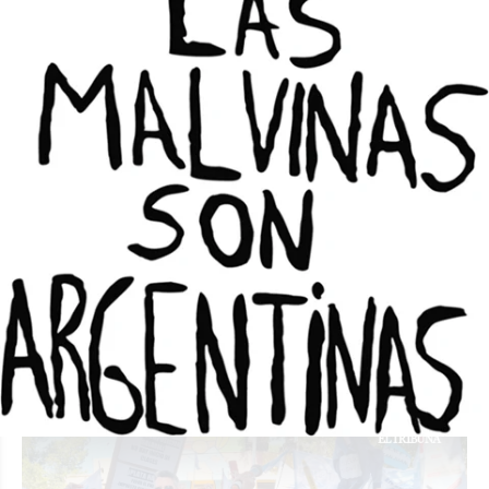
Carrizo: "Los docentes privados tenemos
más vulnerabilidad"
LU SORIA
Política
10/03/2025
La Secretaría General de SADOP, Ana Carrizo anunció que
participarán de una concentración de 2 días y el jueves
harán un paro de 24 horas. Decidieron parar, aunque se
les descuente el día, por la gravedad de la situación
salarial.