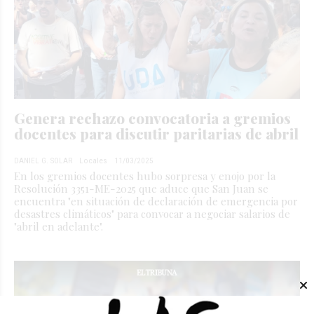
Genera rechazo convocatoria a gremios
docentes para discutir paritarias de abril
DANIEL G. SOLAR
Locales
11/03/2025
En los gremios docentes hubo sorpresa y enojo por la
Resolución 3351-ME-2025 que aduce que San Juan se
encuentra "en situación de declaración de emergencia por
desastres climáticos" para convocar a negociar salarios de
"abril en adelante".