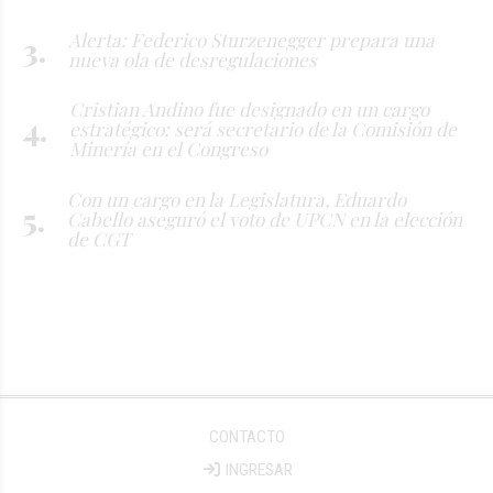
Alerta: Federico Sturzenegger prepara una
nueva ola de desregulaciones
Cristian Andino fue designado en un cargo
estratégico: será secretario de la Comisión de
Minería en el Congreso
Con un cargo en la Legislatura, Eduardo
Cabello aseguró el voto de UPCN en la elección
de CGT
CONTACTO
INGRESAR