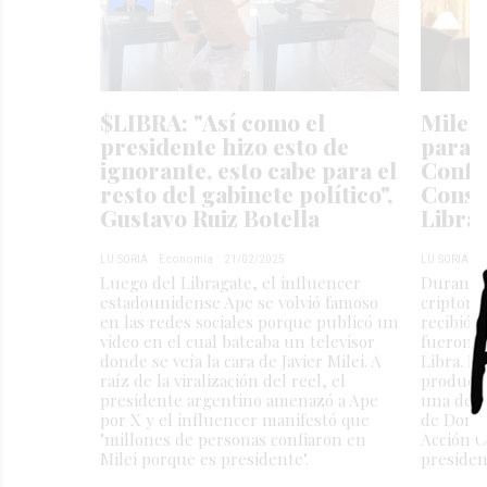
$LIBRA: "Así como el
Milei 
presidente hizo esto de
para p
ignorante, esto cabe para el
Confe
resto del gabinete político",
Conse
Gustavo Ruiz Botella
Libra
LU SORIA
Economía
21/02/2025
LU SORIA
M
Luego del Libragate, el influencer
Durante 
estadounidense Ape se volvió famoso
criptomo
en las redes sociales porque publicó un
recibió 
video en el cual bateaba un televisor
fueron p
donde se veía la cara de Javier Milei. A
Libra. E
raíz de la viralización del reel, el
producid
presidente argentino amenazó a Ape
una demo
por X y el influencer manifestó que
de Donal
"millones de personas confiaron en
Acción C
Milei porque es presidente".
presiden