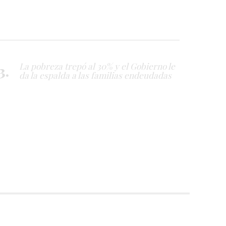
La pobreza trepó al 30% y el Gobierno le
da la espalda a las familias endeudadas