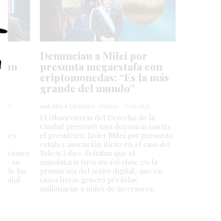
Denuncian a Milei por
e un
presunta megaestafa con
criptomonedas: “Es la más
"
grande del mundo”
/2025
ANA PAULA CARRASCO
Política
17/02/2025
edó
El Observatorio del Derecho de la
Ciudad presentó una denuncia contra
redes
el presidente Javier Milei por presunta
 de
estafa y asociación ilícita en el caso del
igaciones
Token Libre. Señalan que el
que su
mandatario tuvo un rol clave en la
za de los
promoción del activo digital, que en
capital
cinco horas generó pérdidas
millonarias a miles de inversores.