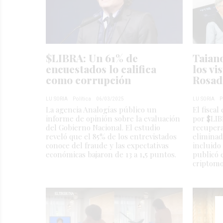
$LIBRA: Un 61% de
Taiano
encuestados lo califica
los vi
como corrupción
Rosad
LU SORIA
Política
06/03/2025
LU SORIA
P
La agencia Analogías público un
El fiscal
informe de opinión sobre la evaluación
por $LIB
del Gobierno Nacional. El estudio
recupera
reveló que el 85% de los entrevistados
eliminad
conoce del fraude y las expectativas
incluido
económicas bajaron de 13 a 1,5 puntos.
publicó 
criptom