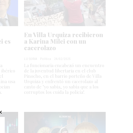
En Villa Urquiza recibieron
i es
a Karina Milei con un
cacerolazo
LU SORIA
Política
24/02/2025
ta
La funcionaria encabezó un encuentro
 ibérico
de la juventud libertaria en el club
el
Pinocho, en el barrio porteño de Villa
tina usa
Urquiza y enfrentó un cacerolazo al
ocian
canto de "yo sabía, yo sabía que a los
s.
corruptos los cuida la policía".