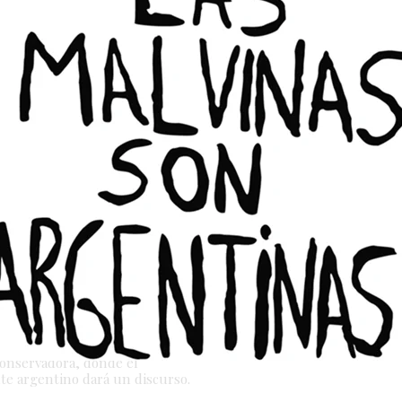
viaja a Estados Unidos
Raúl Moreno: " El
articipar de la
presidente a través d
rencia de Acción
tuit ha dinamitado la
rvadora en medio del
confianza de la gente
gate
ANA PAULA CARRASCO
Economía
17/02
El presidente, Javier Milei, qu
undo
20/02/2025
envuelto en una polémica tras
los últimos días, la
recomendar un token en sus 
neda que Milei difundió
sociales, lo que desató una ola
denuncias de 200 clientes que
críticas y hasta posibles invest
erjudicados por invertir en
en EE.UU. Expertos advierten 
n un contexto de escándalo
error podría afectar la confian
o por Libragate, Milei espera
inversores y frenar el flujo de 
stración de apoyo por parte
extranjero al país.
d Trump en la Conferencia de
onservadora, donde el
te argentino dará un discurso.