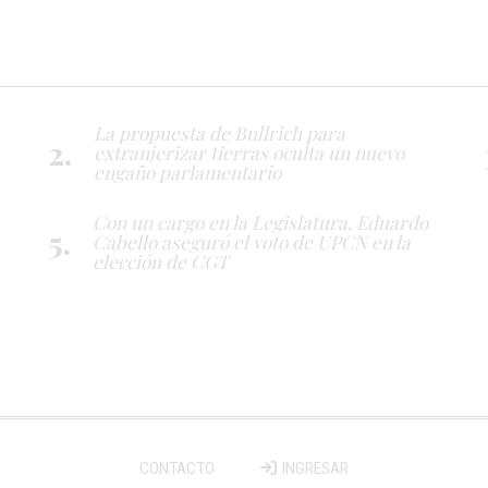
La propuesta de Bullrich para
extranjerizar tierras oculta un nuevo
engaño parlamentario
Con un cargo en la Legislatura, Eduardo
Cabello aseguró el voto de UPCN en la
elección de CGT
CONTACTO
INGRESAR