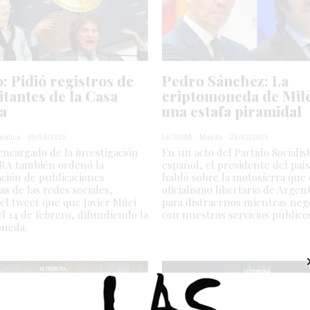
: Pidió registros de
Pedro Sánchez: La
sitantes de la Casa
criptomoneda de Mile
a
una estafa piramidal
olítica
05/03/2025
LU SORIA
Mundo
26/02/2025
 encargado de la investigación
En un acto del Partido Socialis
RA también ordenó la
español, el presidente del país
ción de publicaciones
habló sobre la motosierra que 
as de las redes sociales,
oficialismo libertario de Argen
 el tweet que que Javier Milei
para distraernos mientras neg
el 14 de febrero, difundiendo la
con nuestros servicios público
oneda.