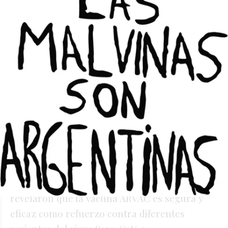
para desarrollar ARVAC fueron financiados
por la Agencia Nacional de Promoción
Científica (Agencia de I+D+i), mientras que el
desarrollo y el escalado industrial del proceso
biotecnológico bajo estándares de calidad
GMP (buenas prácticas de manufactura)
estuvieron a cargo del Laboratorio Cassará.
Los ensayos clínicos fueron financiados por la
Agencia I+D+i, el Ministerio de Ciencia y
Tecnología y el Laboratorio Cassará.
Los ensayos clínicos de Fases I, II y III, de los
que participaron más de 2 mil voluntarios,
revelaron que la vacuna ARVAC es segura y
eficaz como refuerzo contra diferentes