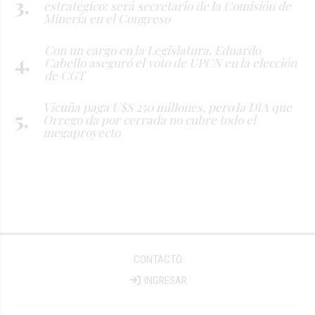
estratégico: será secretario de la Comisión de
Minería en el Congreso
Con un cargo en la Legislatura, Eduardo
Cabello aseguró el voto de UPCN en la elección
de CGT
Vicuña paga U$S 250 millones, pero la DIA que
Orrego da por cerrada no cubre todo el
megaproyecto
CONTACTO
INGRESAR