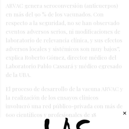
ARVAC genera seroconversión (anticuerpos)
en más del 90 % de los vacunados. Con
respecto a la seguridad, no se han observado
eventos adversos serios, ni modificaciones de
laboratorio de relevancia clínica, y sus efectos
adversos locales y sistémicos son muy bajos”,
explica Roberto Gómez, director médico del
Laboratorio Pablo Cassará y médico egresado
de la UBA.
El proceso de desarrollo de la vacuna ARVAC y
la realización de los ensayos clínicos
involucró una red público-privada con más de
600 científicos y profesionales de 18
instituciones del país. Los estudios preclínicos