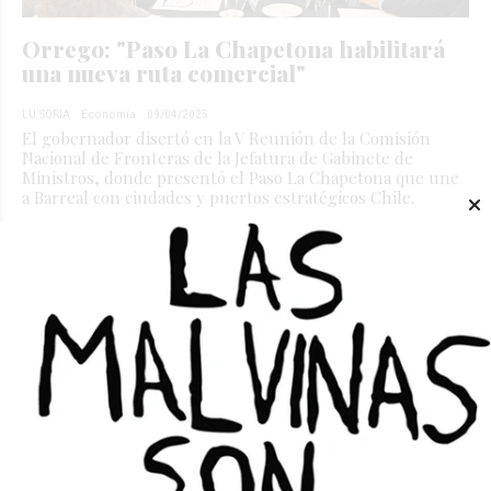
Orrego: "Paso La Chapetona habilitará
una nueva ruta comercial"
LU SORIA
Economía
09/04/2025
El gobernador disertó en la V Reunión de la Comisión
Nacional de Fronteras de la Jefatura de Gabinete de
Ministros, donde presentó el Paso La Chapetona que une
a Barreal con ciudades y puertos estratégicos Chile.