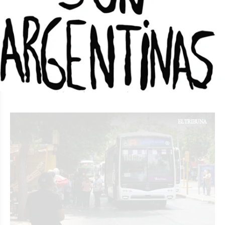
Marcelo Orrego: "El Estado debe estar
presente"
LU SORIA
Locales
04/04/2025
El jueves 3 de abril, el gobernador inauguró dos escuelas
en Pocito. Lo acompañaron los ministros de Educación,
Infraestructura y Gobierno; el intendente de Pocito,
Fabian Aballay y la diputada Nancy Picón.