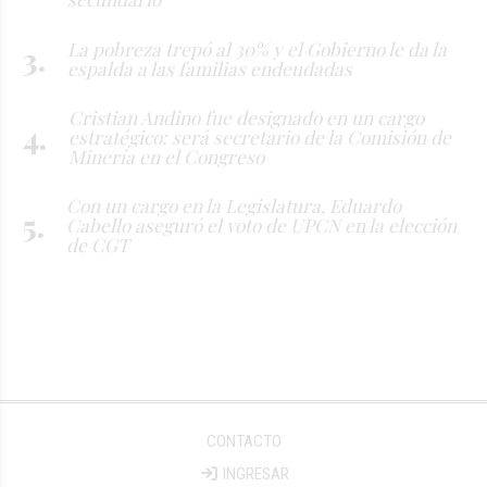
La pobreza trepó al 30% y el Gobierno le da la
espalda a las familias endeudadas
Cristian Andino fue designado en un cargo
estratégico: será secretario de la Comisión de
Minería en el Congreso
Con un cargo en la Legislatura, Eduardo
Cabello aseguró el voto de UPCN en la elección
de CGT
CONTACTO
INGRESAR