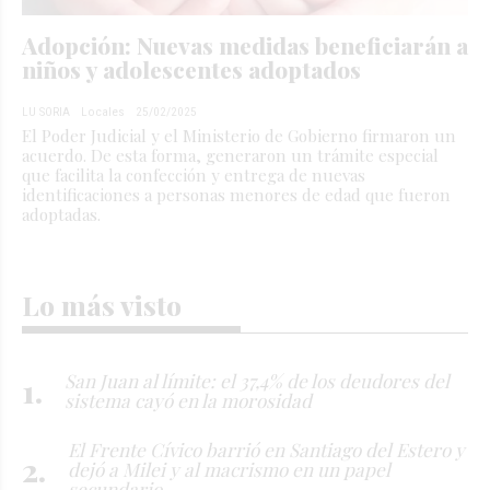
Adopción: Nuevas medidas beneficiarán a
niños y adolescentes adoptados
LU SORIA
Locales
25/02/2025
El Poder Judicial y el Ministerio de Gobierno firmaron un
acuerdo. De esta forma, generaron un trámite especial
que facilita la confección y entrega de nuevas
identificaciones a personas menores de edad que fueron
adoptadas.
Lo más visto
San Juan al límite: el 37,4% de los deudores del
sistema cayó en la morosidad
El Frente Cívico barrió en Santiago del Estero y
dejó a Milei y al macrismo en un papel
secundario