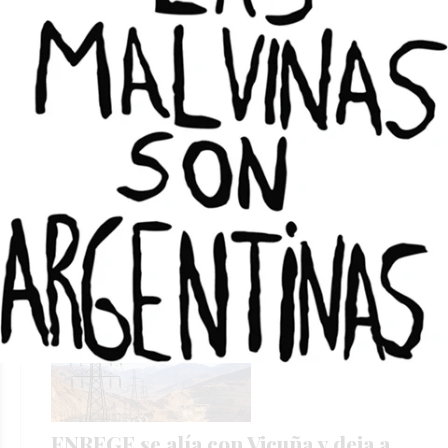
ATAP agradeció en un comunicado
que el Gobierno reconociera la
deuda
DANIEL G. SOLAR
Locales
31/07/2026
ENREGE se alía con Vicuña y deja a