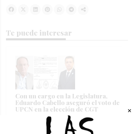
Te puede interesar
Con un cargo en la Legislatura,
Eduardo Cabello aseguró el voto de
UPCN en la elección de CGT
DANIEL G. SOLAR
Locales
05/08/2026