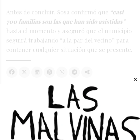
Antes de concluir, Sosa confirmó que
“casi
700 familias son las que han sido asistidas”
hasta el momento y aseguró que el municipio
seguirá trabajando “a la par del vecino” para
contener cualquier situación que se presente.
Te puede interesar