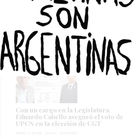
Vicuña paga U$S 250 millones, pero
la DIA que Orrego da por cerrada
no cubre todo el megaproyecto
DANIEL G. SOLAR
Locales
08/08/2026
Con un cargo en la Legislatura,
Eduardo Cabello aseguró el voto de
UPCN en la elección de CGT
DANIEL G. SOLAR
Locales
05/08/2026