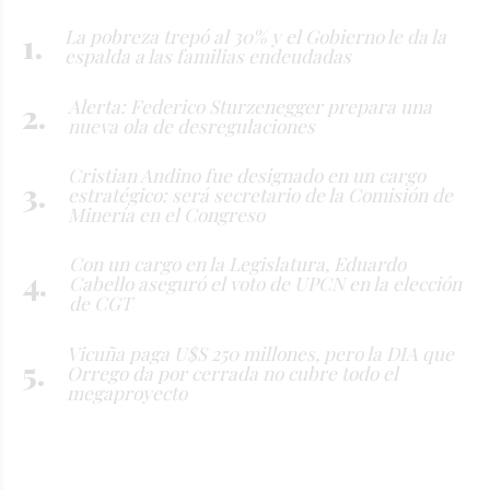
La pobreza trepó al 30% y el Gobierno le da la
espalda a las familias endeudadas
Alerta: Federico Sturzenegger prepara una
nueva ola de desregulaciones
Cristian Andino fue designado en un cargo
estratégico: será secretario de la Comisión de
Minería en el Congreso
Con un cargo en la Legislatura, Eduardo
Cabello aseguró el voto de UPCN en la elección
de CGT
Vicuña paga U$S 250 millones, pero la DIA que
Orrego da por cerrada no cubre todo el
megaproyecto