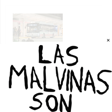
ATAP agradeció en un comunicado
que el Gobierno reconociera la
deuda
DANIEL G. SOLAR
Locales
31/07/2026