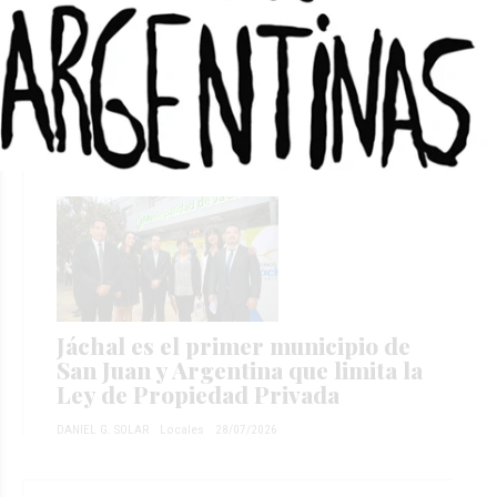
ENREGE se alía con Vicuña y deja a
San Juan ante el riesgo de pagar
más cara la luz
DANIEL G. SOLAR
Locales
29/07/2026
Jáchal es el primer municipio de
San Juan y Argentina que limita la
Ley de Propiedad Privada
DANIEL G. SOLAR
Locales
28/07/2026