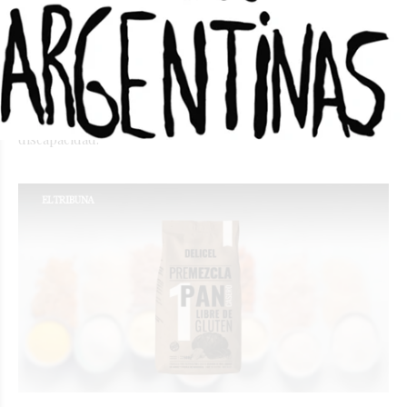
reactivar la obra pública"
LU SORIA
Locales
15/04/2025
El gobernador encabezó la entrega de 44 casas en el
barrio iglesiano Puente Verde. Participaron funcionarios
departamentales y familiares de los adjudicatarios. Las
viviendas tienen adaptaciones para personas con
discapacidad.