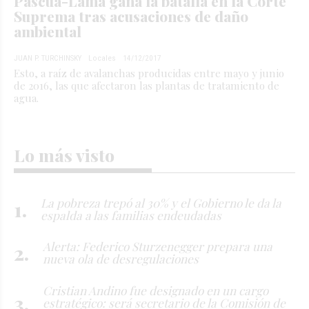
Pascua-Lama gana la batalla en la Corte
Suprema tras acusaciones de daño
ambiental
JUAN P. TURCHINSKY
Locales
14/12/2017
Esto, a raíz de avalanchas producidas entre mayo y junio
de 2016, las que afectaron las plantas de tratamiento de
agua.
Lo más visto
La pobreza trepó al 30% y el Gobierno le da la
espalda a las familias endeudadas
Alerta: Federico Sturzenegger prepara una
nueva ola de desregulaciones
Cristian Andino fue designado en un cargo
estratégico: será secretario de la Comisión de