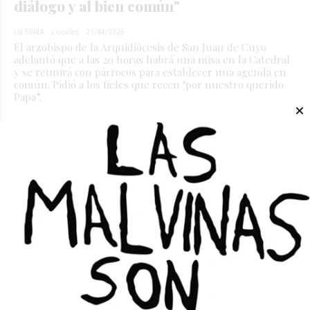
diálogo y al bien común"
LU SORIA
Locales
21/04/2025
El arzobispo de la Arquidiócesis de San Juan de Cuyo
adelantó que a las 20 horas habrá una misa en la Catedral
y se reunirá con párrocos para establecer una agenda en
común. Pidió a los fieles que recen "por nuestro querido
Papa”.
Orrego: "San Juan fue la primera en