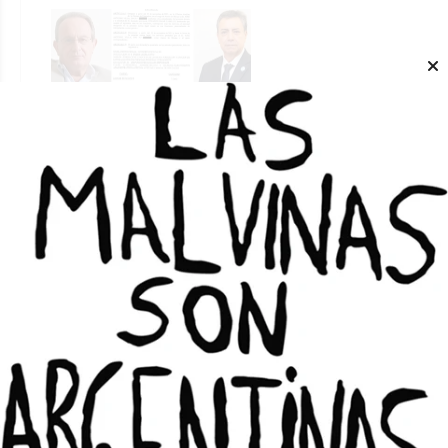
Con un cargo en la Legislatura,
Eduardo Cabello aseguró el voto de
UPCN en la elección de CGT
DANIEL G. SOLAR
Locales
05/08/2026
ATAP agradeció en un comunicado