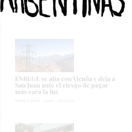
que el Gobierno reconociera la
deuda
DANIEL G. SOLAR
Locales
31/07/2026
ENREGE se alía con Vicuña y deja a
San Juan ante el riesgo de pagar
más cara la luz
DANIEL G. SOLAR
Locales
29/07/2026