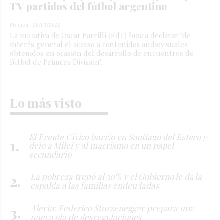
TV partidos del fútbol argentino
Política
20/01/2022
La iniciativa de Oscar Parrilli (FdT) busca declarar "de
interés general el acceso a contenidos audiovisuales
obtenidos en ocasión del desarrollo de encuentros de
fútbol de Primera División".
Lo más visto
El Frente Cívico barrió en Santiago del Estero y
dejó a Milei y al macrismo en un papel
secundario
La pobreza trepó al 30% y el Gobierno le da la
espalda a las familias endeudadas
Alerta: Federico Sturzenegger prepara una
nueva ola de desregulaciones