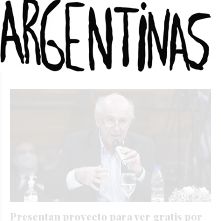
Argentina
FEDERICO OLIVA
Deportes
19/03/2025
Los campeones del mundo vuelven a jugar en el país en
este caso en el clásico frente a Brasil y sin Messi, pese a
esto último, los precios de las entradas subieron
exorbitantemente.
Presentan proyecto para ver gratis por