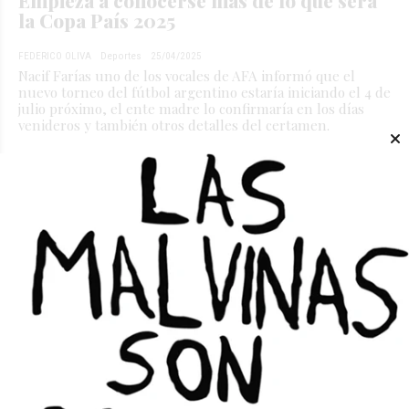
la Copa País 2025
FEDERICO OLIVA
Deportes
25/04/2025
Nacif Farías uno de los vocales de AFA informó que el
nuevo torneo del fútbol argentino estaría iniciando el 4 de
julio próximo, el ente madre lo confirmaría en los días
venideros y también otros detalles del certamen.
La hiper inflación llegó a la selección