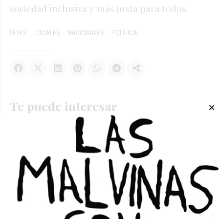
sociedad inclusiva y más justa para todos
.
LEYES
LOCALES
NACIONALES
POLÍTICA
Te puede interesar
Fuerte caída de la popularidad de