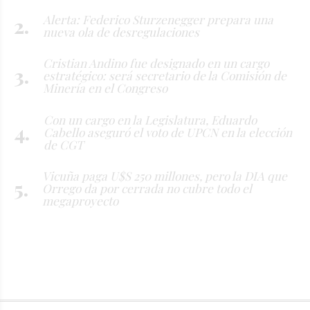
Alerta: Federico Sturzenegger prepara una
nueva ola de desregulaciones
Cristian Andino fue designado en un cargo
estratégico: será secretario de la Comisión de
Minería en el Congreso
Con un cargo en la Legislatura, Eduardo
Cabello aseguró el voto de UPCN en la elección
de CGT
Vicuña paga U$S 250 millones, pero la DIA que
Orrego da por cerrada no cubre todo el
megaproyecto