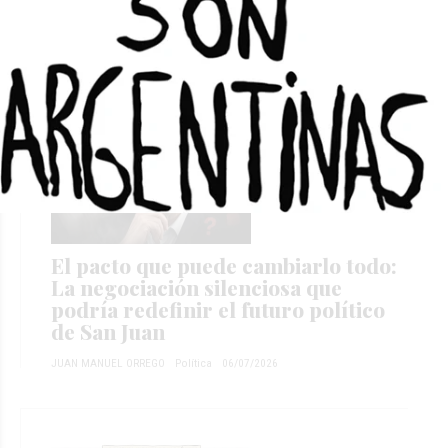
Milei: se ubica entre los cinco
peores de la región
REDACCIÓN EL TRIBUNA
Política
14/07/2026
El pacto que puede cambiarlo todo:
La negociación silenciosa que
podría redefinir el futuro político
de San Juan
JUAN MANUEL ORREGO
Política
06/07/2026