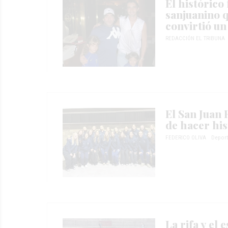
El histórico 
sanjuanino q
convirtió un
REDACCIÓN EL TRIBUNA
El San Juan 
de hacer his
FEDERICO OLIVA
Depor
La rifa y el