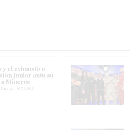
a y el exhaustivo
olón Junior antu su
 a Mineros
Deportes
03/06/2026