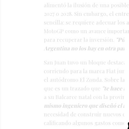
alimentó la ilusión de una posible
2027 o 2028
. Sin embargo, el entr
sencilla: se requiere adecuar lo
MotoGP como un avance important
para recuperar la inversión
.
"Públ
Argentina no los hay en otra par
San Juan tuvo un bloque destacad
corriendo para la marca Fiat junt
el autódromo El Zonda
. Sobre la 
que es un trazado que
"te hace m
a su Balcarce natal con la provinci
mismo ingeniero que diseñó el a
necesidad de construir nuevos ci
calificando algunos gastos como "