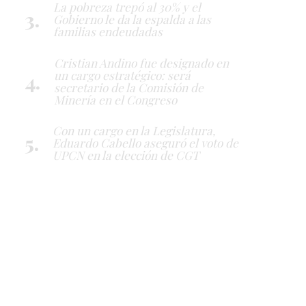
La pobreza trepó al 30% y el
Gobierno le da la espalda a las
familias endeudadas
Cristian Andino fue designado en
un cargo estratégico: será
secretario de la Comisión de
Minería en el Congreso
Con un cargo en la Legislatura,
Eduardo Cabello aseguró el voto de
UPCN en la elección de CGT