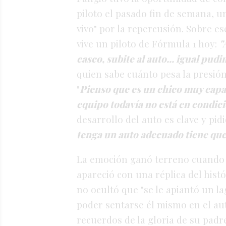
piloto el pasado fin de semana, un
vivo" por la repercusión
. Sobre es
vive un piloto de Fórmula 1 hoy:
"
casco, subite al auto... igual pud
quien sabe cuánto pesa la presión,
"
Pienso que es un chico muy capaz
equipo todavía no está en condici
desarrollo del auto es clave y pidi
tenga un auto adecuado tiene que 
La emoción ganó terreno cuando
apareció con una réplica del hist
no ocultó que "se le apiantó un la
poder sentarse él mismo en el au
recuerdos de la gloria de su padr