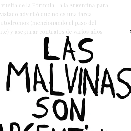
 vuelta de la Fórmula 1 a la Argentina para
evistado advirtió que no es una tarea
s autódromos (mencionando el paso del
e) y asegurar contratos de varios años
icos tan fervientes como hay acá en la
te del mundo"
, aseguró
.
o en la charla ya que recordó sus épocas
o a Ricardo Zunino y sus participaciones en
mítica "Quebrada", coincidió con la visión de
ás piloto"
y reveló un dato técnico que une
a: "
El ingeniero que diseñó El Zonda fue el
utódromo acá nuestro"
. Incluso cuestionó la
rcuitos teniendo una joya como El Zonda,
superfluos" frente a la calidad del trazado