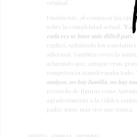
original
.
Finalmente, al comparar las époc
sobre la complejidad actual.
"Cada
cada vez se hace más difícil para 
explicó, señalando los constant
adicional
. También evocó la amist
aclarando que, aunque eran gran
competencia transformaba todo:
amigos, no hay familia, no hay na
recuerdo de figuras como Antonio 
agradecimiento a la calidez sanju
padre sigue más vivo que nunca
.
DEPORTES
FÓRMULA 1
NACIONALES