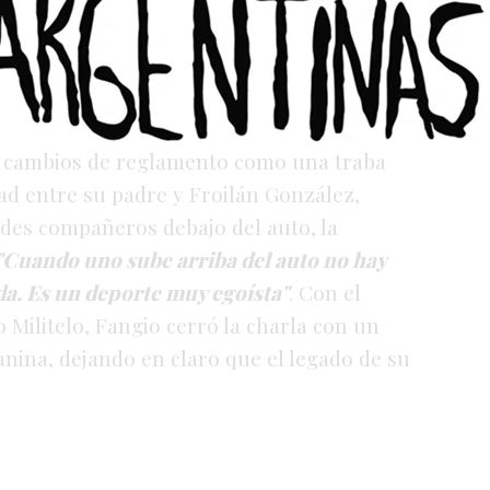
as de oro con el presente, Cacho reflexionó
 vez se va haciendo más costoso correr y
los pilotos y para mantener los equipos"
,
es cambios de reglamento como una traba
ad entre su padre y Froilán González,
des compañeros debajo del auto, la
"Cuando uno sube arriba del auto no hay
da. Es un deporte muy egoísta"
. Con el
Militelo, Fangio cerró la charla con un
anina, dejando en claro que el legado de su