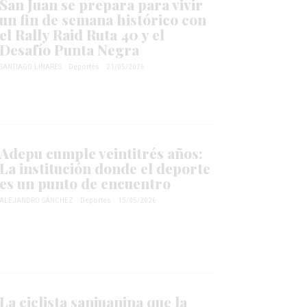
San Juan se prepara para vivir
un fin de semana histórico con
el Rally Raid Ruta 40 y el
Desafío Punta Negra
SANTIAGO LINARES
Deportes
21/05/2026
Adepu cumple veintitrés años:
La institución donde el deporte
es un punto de encuentro
ALEJANDRO SÁNCHEZ
Deportes
15/05/2026
La ciclista sanjuanina que la