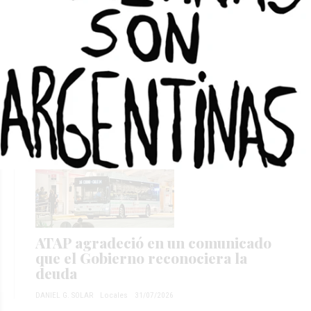
Con un cargo en la Legislatura,
Eduardo Cabello aseguró el voto de
UPCN en la elección de CGT
DANIEL G. SOLAR
Locales
05/08/2026
ATAP agradeció en un comunicado
que el Gobierno reconociera la
deuda
DANIEL G. SOLAR
Locales
31/07/2026