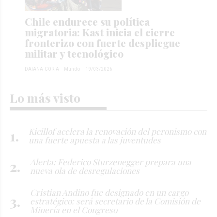
Chile endurece su política
migratoria: Kast inicia el cierre
fronterizo con fuerte despliegue
militar y tecnológico
DAIANA CORIA
Mundo
19/03/2026
Lo más visto
Kicillof acelera la renovación del peronismo con
una fuerte apuesta a las juventudes
Alerta: Federico Sturzenegger prepara una
nueva ola de desregulaciones
Cristian Andino fue designado en un cargo
estratégico: será secretario de la Comisión de
Minería en el Congreso