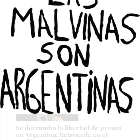
Trump y Xi se reúnen en Beijing en
medio de tensiones comerciales y
crisis geopolítica
REDACCIÓN EL TRIBUNA
Mundo
13/05/2026
Se derrumba la libertad de prensa
en Argentina: Retrocede en el