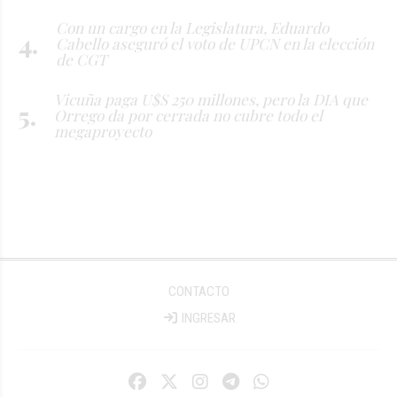
Con un cargo en la Legislatura, Eduardo
Cabello aseguró el voto de UPCN en la elección
de CGT
Vicuña paga U$S 250 millones, pero la DIA que
Orrego da por cerrada no cubre todo el
megaproyecto
CONTACTO
INGRESAR