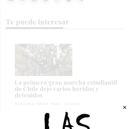
Te puede interesar
La primera gran marcha estudiantil
de Chile dejó varios heridos y
detenidos
REDACCIÓN EL TRIBUNA
Mundo
04/06/2026