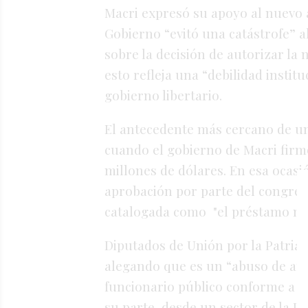
Macri expresó su apoyo al nuevo 
Gobierno “evitó una catástrofe” a
sobre la decisión de autorizar la
esto refleja una “debilidad instit
gobierno libertario.
El antecedente más cercano de una
cuando el gobierno de Macri firm
millones de dólares. En esa ocasi
aprobación por parte del congreso
catalogada como "el préstamo más 
Diputados de Unión por la Patria
alegando que es un “abuso de auto
funcionario público conforme a lo
su parte, desde un sector de la U