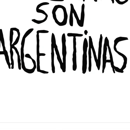
hner a Milei: "Al final
haciendo lo mismo que