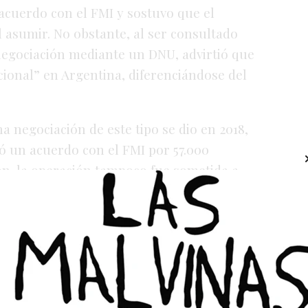
acuerdo con el FMI y sostuvo que el
l asumir. No obstante, al ser consultado
 negociación mediante un DNU, advirtió que
ucional” en Argentina, diferenciándose del
 negociación de este tipo se dio en 2018,
ó un acuerdo con el FMI por 57.000
ón, la operación tampoco fue sometida a
. Esta decisión fue fuertemente criticada y
grande en la historia de la institución”.
 denunciaron a Milei por la medida tomada
ridad” y "violación de los deberes de
s artículos 248 y 249 del Código Penal. Por
CR lo definieron como "inmoral".