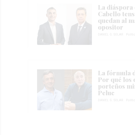
La diáspora 
Cabello tens
quedan al m
opositor
DANIEL G. SOLAR
Políti
La fórmula d
Por qué los
porteños mi
Peluc
DANIEL G. SOLAR
Políti