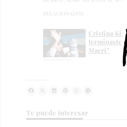
RELACIONADOS:
Cristina Kirc
terminaste 
Macri"
Te puede interesar