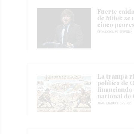
Fuerte caída
de Milei: se 
cinco peores
REDACCIÓN EL TRIBUNA
La trampa ri
política de
financiando
nacional de 
JUAN MANUEL ORREGO