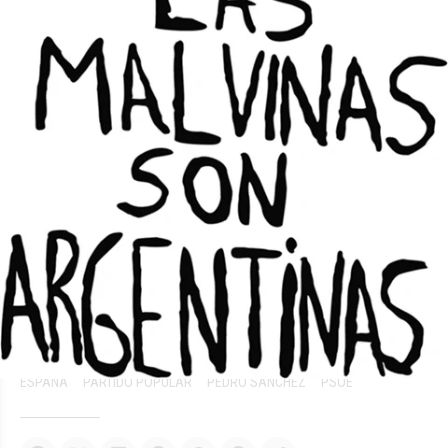
Entre ellas figuran ayudas al combustible,
reducción del IVA a la electricidad o un alza de
las pensiones.
"Desde que empezaron a subir los precios en
septiembre del año pasado, España debió
movilizar cerca de 30.000 millones de euros
para apoyar a empresas y sus consumidores,
es decir, un 2,3% del Producto Interior Bruto",
afirmó Sánchez.
Fuente:
Télam / Euro Press
ESPAÑA
PARTIDO POPULAR
PEDRO SÁNCHEZ
PSOE