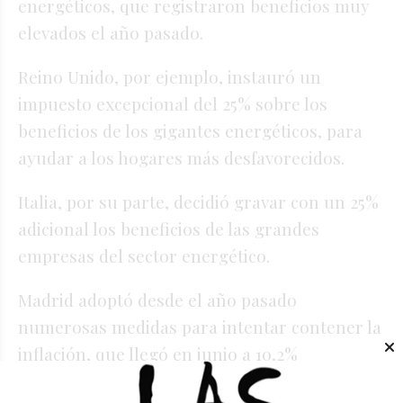
energéticos, que registraron beneficios muy
elevados el año pasado.
Reino Unido, por ejemplo, instauró un
impuesto excepcional del 25% sobre los
beneficios de los gigantes energéticos, para
ayudar a los hogares más desfavorecidos.
Italia, por su parte, decidió gravar con un 25%
adicional los beneficios de las grandes
empresas del sector energético.
Madrid adoptó desde el año pasado
numerosas medidas para intentar contener la
inflación, que llegó en junio a 10,2%
interanual, su nivel más alto en 37 años.