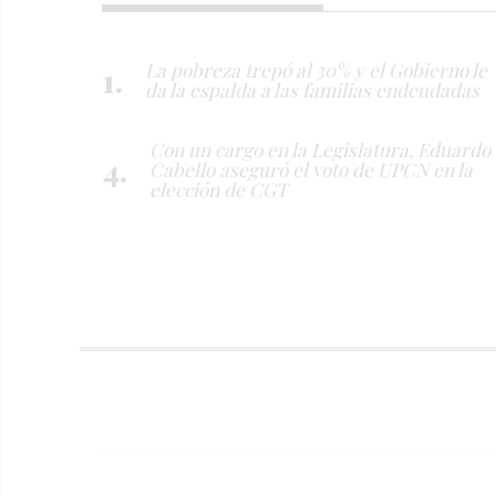
La pobreza trepó al 30% y el Gobierno le
da la espalda a las familias endeudadas
Con un cargo en la Legislatura, Eduardo
Cabello aseguró el voto de UPCN en la
elección de CGT