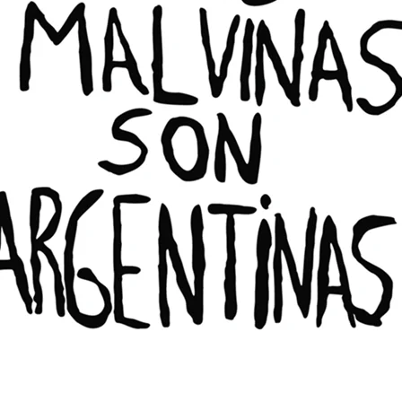
ncia Peñaloza: Culpa
ado por la
alidad de los
eros
ocales
08/04/2025
sora del Pueblo culpó a "los
el Estado" de la falta de "una
ón" que regule a los carros de
 Ayer se encontró con ellos
 que la municipalidad
na les ordenara que se retiren
ue.