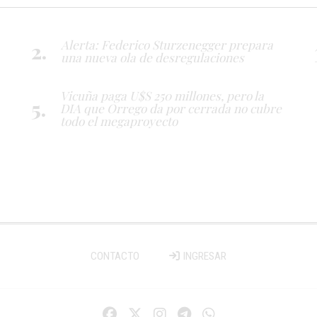
Alerta: Federico Sturzenegger prepara
una nueva ola de desregulaciones
Vicuña paga U$S 250 millones, pero la
DIA que Orrego da por cerrada no cubre
todo el megaproyecto
CONTACTO
INGRESAR