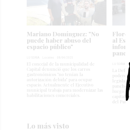
Mariano Domínguez: "No
Flore
puede haber abuso del
al Est
espacio público"
inform
panch
LU SORIA
Locales
08/04/2025
El concejal de la municipalidad de
LU SORIA
L
Capital denunció que los carros
La Defen
gastronómicos "no tenían la
poderes d
autorización debida" para ocupar
legislaci
espacio. Actualmente el Ejecutivo
panchos.
municipal trabaja para modernizar las
luego de
habilitaciones comerciales.
capitali
del Parq
Lo más visto