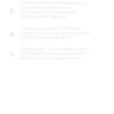
Cristian Andino fue designado en
un cargo estratégico: será
secretario de la Comisión de
Minería en el Congreso
Con un cargo en la Legislatura,
Eduardo Cabello aseguró el voto de
UPCN en la elección de CGT
Vicuña paga U$S 250 millones, pero
la DIA que Orrego da por cerrada
no cubre todo el megaproyecto