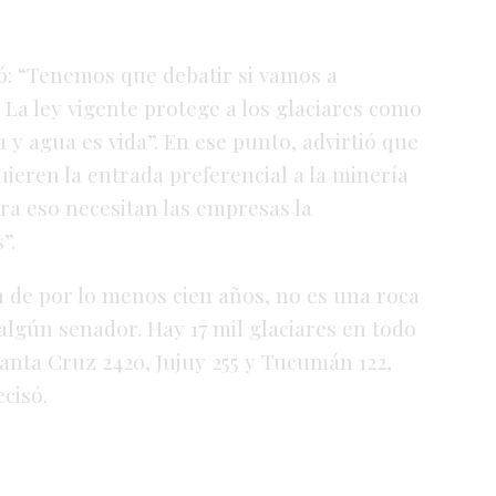
ó: “Tenemos que debatir si vamos a
 La ley vigente protege a los glaciares como
a y agua es vida”. En ese punto, advirtió que
ieren la entrada preferencial a la minería
para eso necesitan las empresas la
”.
n de por lo menos cien años, no es una roca
lgún senador. Hay 17 mil glaciares en todo
 Santa Cruz 2420, Jujuy 255 y Tucumán 122,
ecisó.