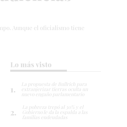
mpo. Aunque el oficialismo tiene
Lo más visto
La propuesta de Bullrich para
extranjerizar tierras oculta un
nuevo engaño parlamentario
La pobreza trepó al 30% y el
Gobierno le da la espalda a las
familias endeudadas