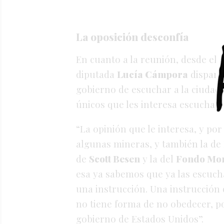
La oposición desconfía
En cuanto a la reunión, desde el b
diputada
Lucía Cámpora
disparó
gobierno de escuchar a la ciudada
únicos que les interesa escuchar”
“La opinión que le interesa, y por
algunas mineras, y también la de
de
Scott Besen
y la del
Fondo Mon
esa ya sabemos que ya las escucha
una instrucción. Una instrucción 
no tiene forma de no obedecer, p
gobierno de Estados Unidos”.