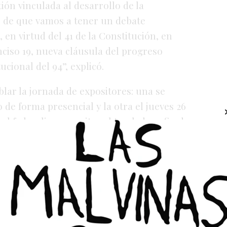
ión vinculada al desarrollo de la
, de que vamos a tener un debate
, en virtud del 41 de la Constitución, en
 inciso 19, nueva cláusula del progreso
cional del 94”, explicó.
lar la jornada de expositores: una se
 de forma presencial y la otra el jueves 26
el federalismo y evitar el traslado, a fin de
”, redondeó.
abiertas, inclusivas y federales, en el
exibilidad de extender el horario, pero se
expositores tendrán 5 minutos, para poder
podrán hacer presentaciones por escrito
 por mail:
crnaturales@ hcdn.gob.ar
.