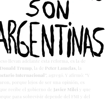
loque de Unión por la Patria la
: “Desconfiamos de que haya voluntad del
nía, porque el gobierno ya escuchó a los
.
 eso llevan adelante esta reforma, es la de
Donald Trump
, la de
Peter Lamelas
, la
etario Internacional
”, agregó. Y afirmó: “Y
ron, porque lejos de ser una opinión, es
que recibe el gobierno de
Javier Milei
y que
orque para sobrevivir depende del FMI y del