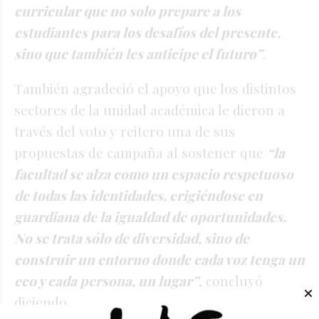
curricular que no solo prepare a los
estudiantes para los desafíos del presente,
sino que también les anticipe el futuro”
.
También agradeció el apoyo que los distintos
sectores de la unidad académica le dieron a
través del voto y reitero una de sus
propuestas de campaña al sostener que
“la
facultad se alza como un espacio respetuoso
de todas las identidades, erigiéndose en
guardiana de la igualdad de oportunidades.
No se trata sólo de diversidad, sino de
construir un entorno donde cada voz tenga un
eco y cada persona, un lugar”
, concluyó
diciendo.