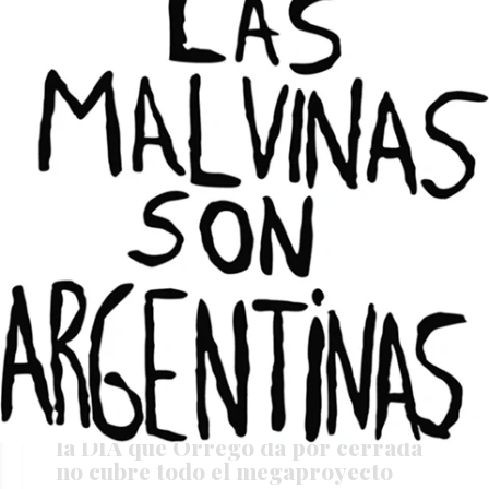
CARLOS HERRERA
FAUD
UNSJ
Te puede interesar
Vicuña paga U$S 250 millones, pero
la DIA que Orrego da por cerrada
no cubre todo el megaproyecto