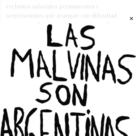
reclamos salariales permanentes y
negociaciones que avanzan con dificultad
mientras miles de sanjuaninos dependen
diariamente del colectivo para llegar a
trabajar, estudiar o atender sus obligaciones
cotidianas.
LOCALES
SAN JUAN
Te puede interesar