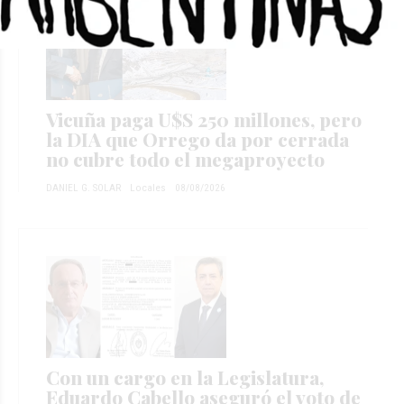
Vicuña paga U$S 250 millones, pero
la DIA que Orrego da por cerrada
no cubre todo el megaproyecto
DANIEL G. SOLAR
Locales
08/08/2026
Con un cargo en la Legislatura,
Eduardo Cabello aseguró el voto de