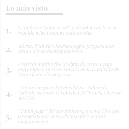
Lo más visto
La pobreza trepó al 30% y el Gobierno le da la
espalda a las familias endeudadas
Alerta: Federico Sturzenegger prepara una
nueva ola de desregulaciones
Cristian Andino fue designado en un cargo
estratégico: será secretario de la Comisión de
Minería en el Congreso
Con un cargo en la Legislatura, Eduardo
Cabello aseguró el voto de UPCN en la elección
de CGT
Vicuña paga U$S 250 millones, pero la DIA que
Orrego da por cerrada no cubre todo el
megaproyecto