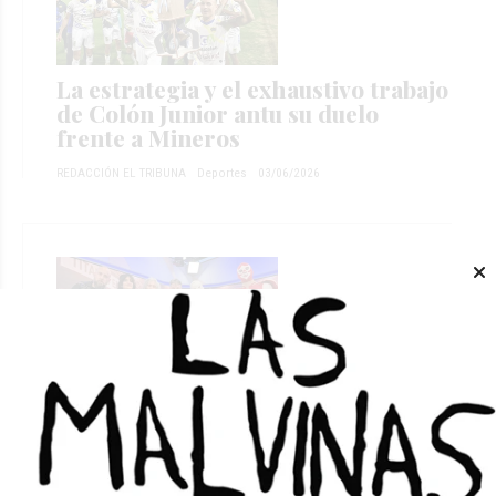
La estrategia y el exhaustivo trabajo
de Colón Junior antu su duelo
frente a Mineros
REDACCIÓN EL TRIBUNA
Deportes
03/06/2026
Vuelve Titanes en el Ring con una
posible gira por todo el país
REDACCIÓN EL TRIBUNA
Deportes
27/05/2026