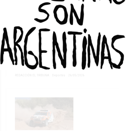
El histórico futbolista sanjuanino
que jugó en boca y le convirtió un
gol al Real Madrid
REDACCIÓN EL TRIBUNA
Deportes
26/05/2026