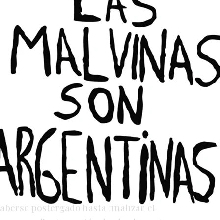
ria, la medida deja fuera del parquet el
uerpo técnico de Del Bono, que habían
ras una temporada regular con buenos
aberse postergado hasta finalizar el