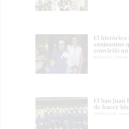
El histórico 
sanjuanino q
convirtió un
REDACCIÓN EL TRIBUNA
El San Juan 
de hacer his
FEDERICO OLIVA
Depor