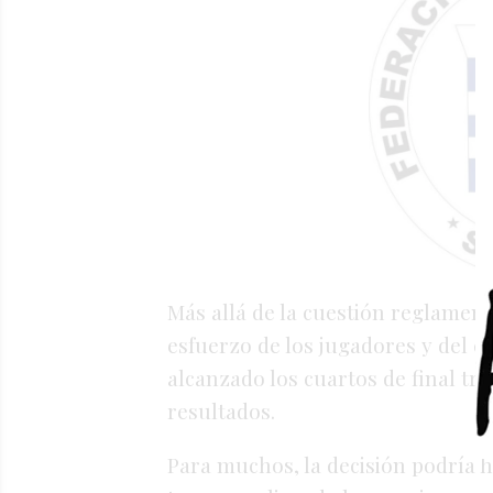
Más allá de la cuestión reglamenta
esfuerzo de los jugadores y del c
alcanzado los cuartos de final t
resultados.
Para muchos, la decisión podría h