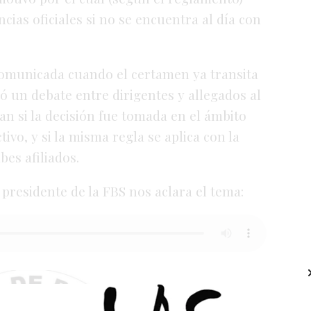
cias oficiales si no se encuentra al día con
comunicada cuando el certamen ya transita
ió un debate entre dirigentes y allegados al
n si la decisión fue tomada en el ámbito
ivo, y si la misma regla se aplica con la
bes afiliados.
 presidente de la FBS nos aclara el tema: