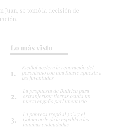
n Juan, se tomó la decisión de
uación.
Lo más visto
Kicillof acelera la renovación del
peronismo con una fuerte apuesta a
las juventudes
La propuesta de Bullrich para
extranjerizar tierras oculta un
nuevo engaño parlamentario
La pobreza trepó al 30% y el
Gobierno le da la espalda a las
familias endeudadas