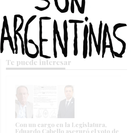
condiciones sean un poco más normales”,
concluyó.
Te puede interesar
Con un cargo en la Legislatura,
Eduardo Cabello aseguró el voto de