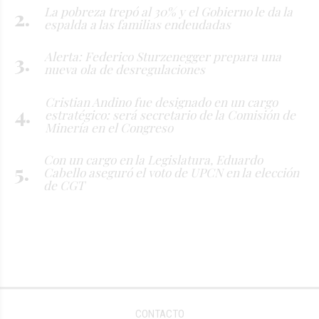
La pobreza trepó al 30% y el Gobierno le da la
espalda a las familias endeudadas
Alerta: Federico Sturzenegger prepara una
nueva ola de desregulaciones
Cristian Andino fue designado en un cargo
estratégico: será secretario de la Comisión de
Minería en el Congreso
Con un cargo en la Legislatura, Eduardo
Cabello aseguró el voto de UPCN en la elección
de CGT
CONTACTO