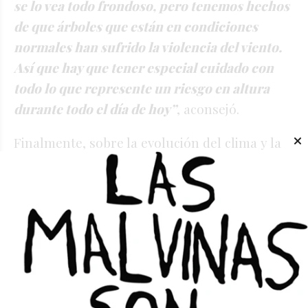
se lo vea todo frondoso, pero tenemos hechos
de que árboles que están en condiciones
normales han sufrido la violencia del viento.
Así que hay que tener especial cuidado con
todo lo que represente un riesgo en altura
durante todo el día de hoy”
, aconsejó.
Finalmente, sobre la evolución del clima y la
expectativa para los próximos días, Heredia
aseguró que la situación irá mejorando
gradualmente, aunque recomendó mantener
la precaución hasta que el viento ceda por
completo.
“Supuestamente hasta el mediodía
o primeras horas de la tarde ya empieza a
mejorar, a volver a la calma el tema del viento.
Y esperemos que ya mañana y pasado las