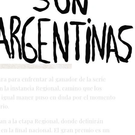
a para enfrentar al ganador de la serie
 la instancia Regional, camino que los
 De igual maner puso en duda por el momento
rio.
an a la etapa Regional, donde definirán
en la final nacional. El gran premio es un