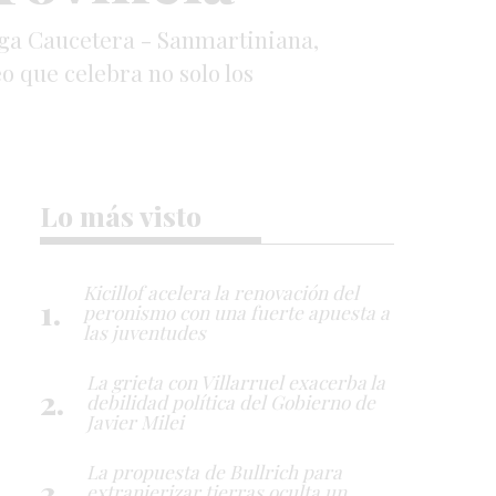
liga Caucetera - Sanmartiniana,
o que celebra no solo los
Lo más visto
Kicillof acelera la renovación del
peronismo con una fuerte apuesta a
las juventudes
La grieta con Villarruel exacerba la
debilidad política del Gobierno de
Javier Milei
La propuesta de Bullrich para
extranjerizar tierras oculta un