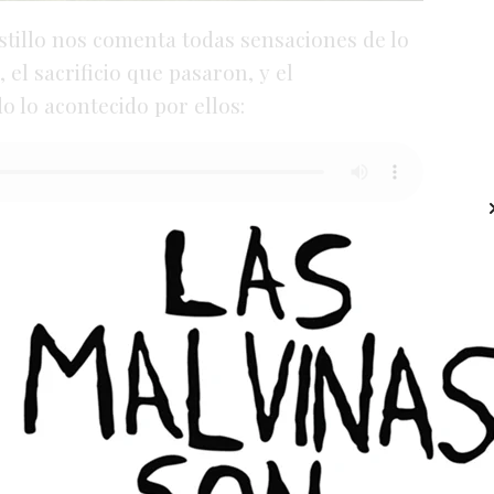
stillo nos comenta todas sensaciones de lo
, el sacrificio que pasaron, y el
 lo acontecido por ellos: