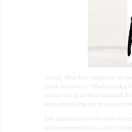
Ahora, Albardón-Angaco se prepar
entre Mendoza y Villa Mercedes en
acerca a la gran final nacional.
su participación por tema moneta
Los ganadores provinciales avanz
quién representará a cada región 