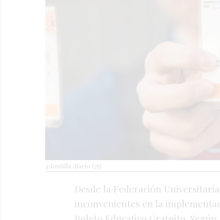
plantilla diario (25)
Desde
la
Federación
Universitari
inconvenientes
en
la
implementa
Boleto
Educativo
Gratuito.
Según