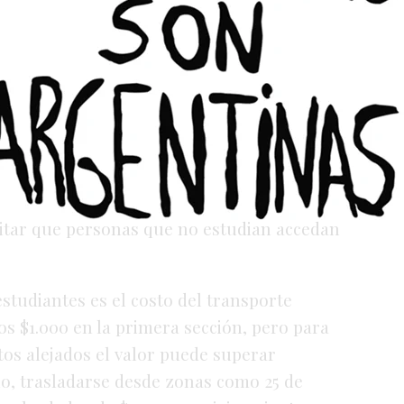
s
estudiantes
quedaran
excluidos,
el
zo
de
inscripción
hasta
el
31
de
marzo.
No
tienen
que
la
medida
resulta
insuficiente
si
ario
universitario.
ibilización
del
sistema
para
agilizar
las
roblema:
la
falta
de
controles.
Según
orma
permite
registrarse
con
escasas
itar
que
personas
que
no
estudian
accedan
estudiantes
es
el
costo
del
transporte
os $
1.000
en
la
primera
sección,
pero
para
tos
alejados
el
valor
puede
superar
lo,
trasladarse
desde
zonas
como
25
de