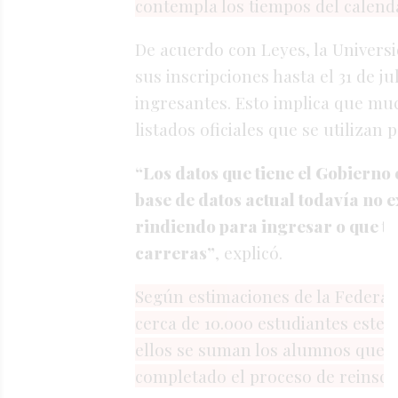
contempla
los
tiempos
del
calend
De
acuerdo
con
Leyes,
la
Univers
sus
inscripciones
hasta
el
31
de
ju
ingresantes.
Esto
implica
que
mu
listados
oficiales
que
se
utilizan
p
“
Los
datos
que
tiene
el
Gobierno
base
de
datos
actual
todavía
no
e
rindiendo
para
ingresar
o
que
t
carreras”
,
explicó.
Según
estimaciones
de
la
Federac
cerca
de
10.000
estudiantes
este
ellos
se
suman
los
alumnos
que
completado
el
proceso
de
reinscr