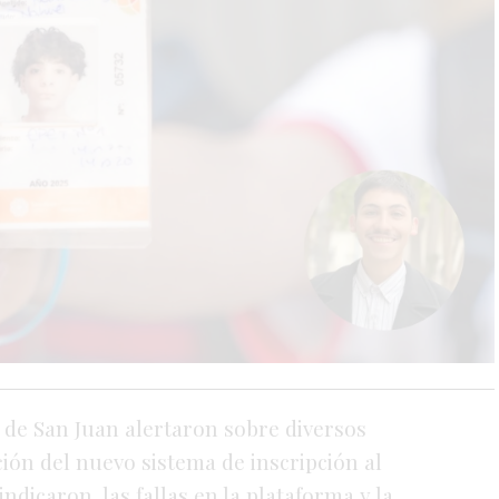
a
de
San
Juan
alertaron
sobre
diversos
ción
del
nuevo
sistema
de
inscripción
al
indicaron,
las
fallas
en
la
plataforma
y
la