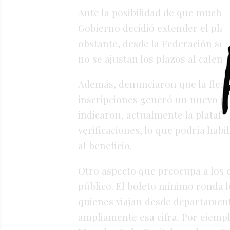
Ante
la
posibilidad
de
que
mucho
Gobierno
decidió
extender
el
pla
obstante,
desde
la
Federación
sos
no
se
ajustan
los
plazos
al
calend
Además,
denunciaron
que
la
flex
inscripciones
generó
un
nuevo
p
indicaron,
actualmente
la
plataf
verificaciones,
lo
que
podría
habil
al
beneficio.
Otro
aspecto
que
preocupa
a
los
público.
El
boleto
mínimo
ronda
l
quienes
viajan
desde
departamen
ampliamente
esa
cifra.
Por
ejemp