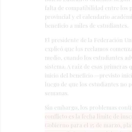
falta
de
compatibilidad
entre
los
provincial
y
el
calendario
académ
beneficio
a
miles
de
estudiantes.
El
presidente
de
la
Federación
Un
explicó
que
los
reclamos
comenz
medio,
cuando
los
estudiantes
ad
sistema.
A
raíz
de
esas
primeras
q
inicio
del
beneficio —
previsto
ini
luego
de
que
los
estudiantes
no
p
semanas.
Sin
embargo,
los
problemas
cont
conflicto
es
la
fecha
límite
de
insc
Gobierno
para
el
15
de
marzo,
pl