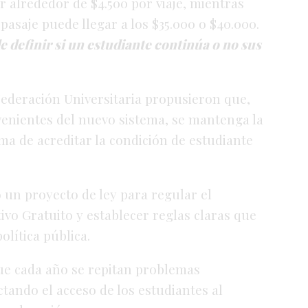
ar
alrededor
de $
4.500
por
viaje,
mientras
l
pasaje
puede
llegar
a
los $
35.000
o $
40.000.
de
definir
si
un
estudiante
continúa
o
no
sus
Federación
Universitaria
propusieron
que,
venientes
del
nuevo
sistema,
se
mantenga
la
rma
de
acreditar
la
condición
de
estudiante
ó
un
proyecto
de
ley
para
regular
el
tivo
Gratuito
y
establecer
reglas
claras
que
política
pública.
ue
cada
año
se
repitan
problemas
ectando
el
acceso
de
los
estudiantes
al