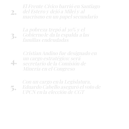
El Frente Cívico barrió en Santiago
del Estero y dejó a Milei y al
macrismo en un papel secundario
La pobreza trepó al 30% y el
Gobierno le da la espalda a las
familias endeudadas
Cristian Andino fue designado en
un cargo estratégico: será
secretario de la Comisión de
Minería en el Congreso
Con un cargo en la Legislatura,
Eduardo Cabello aseguró el voto de
UPCN en la elección de CGT