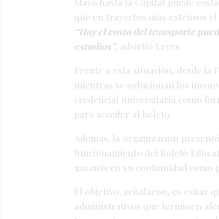
Mayo
hasta
la
Capital
puede
cost
que
en
trayectos
más
extensos
e
“
Hoy
el
costo
del
transporte
pue
estudios”
,
advirtió
Leyes.
Frente
a
esta
situación,
desde
la
mientras
se
solucionan
los
incon
credencial
universitaria
como
fo
para
acceder
al
boleto.
Además,
la
organización
present
funcionamiento
del
Boleto
Educa
garanticen
su
continuidad
como
El
objetivo,
señalaron,
es
evitar
q
administrativos
que
terminen
af