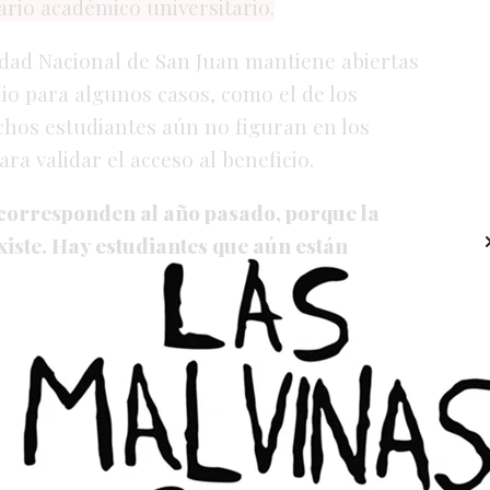
ario
académico
universitario.
idad
Nacional
de
San
Juan
mantiene
abiertas
lio
para
algunos
casos,
como
el
de
los
chos
estudiantes
aún
no
figuran
en
los
ara
validar
el
acceso
al
beneficio.
corresponden
al
año
pasado,
porque
la
xiste.
Hay
estudiantes
que
aún
están
odavía
no
pueden
reinscribirse
a
sus
ión,
solo
en
el
caso
de
los
ingresantes
hay
año,
una
cifra
récord
para
la
universidad.
A
retomarán
sus
estudios
o
que
aún
no
han
ipción.