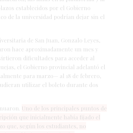
plazos
establecidos
por
el
Gobierno
ico
de
la
universidad
podrían
dejar
sin
el
iversitaria
de
San
Juan,
Gonzalo
Leyes,
aron
hace
aproximadamente
un
mes
y
virtieron
dificultades
para
acceder
al
uejas,
el
Gobierno
provincial
adelantó
el
cialmente
para
marzo—
al
18
de
febrero,
udieran
utilizar
el
boleto
durante
dos
inuaron.
Uno
de
los
principales
puntos
de
ripción
que
inicialmente
había
fijado
el
azo
que,
según
los
estudiantes,
no