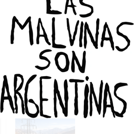
DANIEL G. SOLAR
Locales
05/08/2026
ATAP agradeció en un comunicado
que el Gobierno reconociera la
deuda
DANIEL G. SOLAR
Locales
31/07/2026