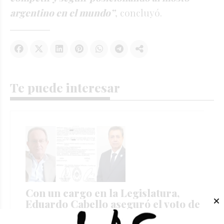
argentino en el mundo”
, concluyó.
Te puede interesar
Con un cargo en la Legislatura,
Eduardo Cabello aseguró el voto de
UPCN en la elección de CGT