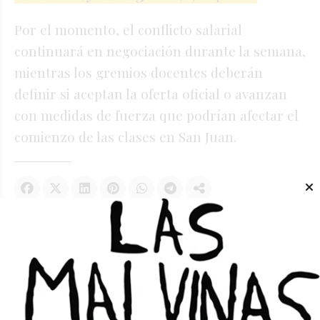
Por el momento, el conflicto salarial
continuará en negociación durante la semana,
mientras los gremios docentes deberán
definir si aceptan la oferta oficial o avanzan
con medidas de fuerza que podrían afectar el
comienzo de las clases en San Juan.
Te puede interesar