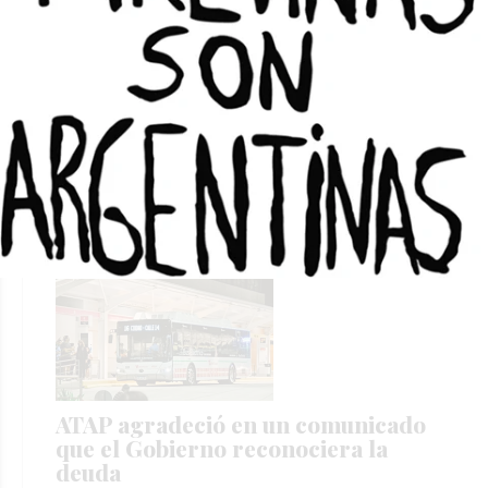
Con un cargo en la Legislatura,
Eduardo Cabello aseguró el voto de
UPCN en la elección de CGT
DANIEL G. SOLAR
Locales
05/08/2026
ATAP agradeció en un comunicado
que el Gobierno reconociera la
deuda