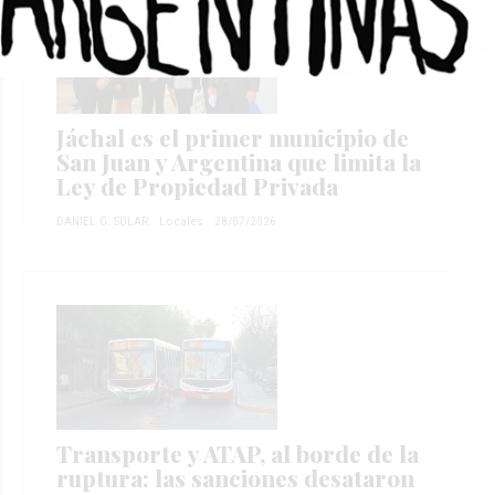
Jáchal es el primer municipio de
San Juan y Argentina que limita la
Ley de Propiedad Privada
DANIEL G. SOLAR
Locales
28/07/2026
Transporte y ATAP, al borde de la
ruptura: las sanciones desataron