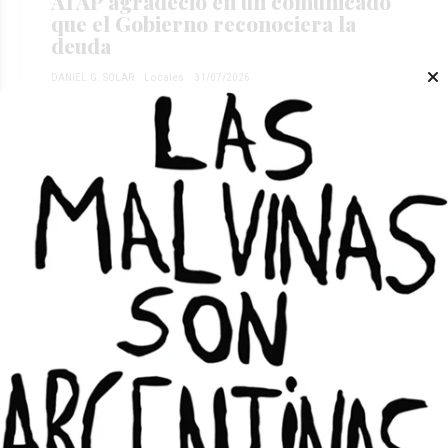
ATAP agradeció en un comunicado
que el Gobierno reconociera la
deuda
DANIEL G. SOLAR
Locales
31/07/2026
ENREGE se alía con Vicuña y deja a
San Juan ante el riesgo de pagar
más cara la luz
DANIEL G. SOLAR
Locales
29/07/2026